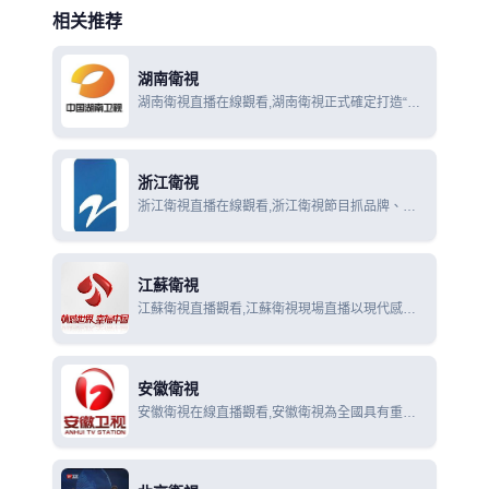
相关推荐
湖南衛視
湖南衛視直播在線觀看,湖南衛視正式確定打造“中
國最具活力的電視娛樂品牌”的目標，秉持“快樂中
國”的核心理念。
浙江衛視
浙江衛視直播在線觀看,浙江衛視節目抓品牌、上
品位，主打娛樂縱貫線，展示人文素養，追求實時
新聞，中國藍影響波及海內外，對促進世界了解浙
江、浙江走向世界發揮了積極作用
江蘇衛視
江蘇衛視直播觀看,江蘇衛視現場直播以現代感、
傳媒感、資訊感及江蘇文化風味形成江蘇現代電視
傳媒的鮮明特色，頻道以新聞版塊、娛樂版塊、電
視劇版塊的合理劃分
安徽衛視
安徽衛視在線直播觀看,安徽衛視為全國具有重要
影響力的強勢傳媒，穩固地位列於全國衛視第一陣
營。