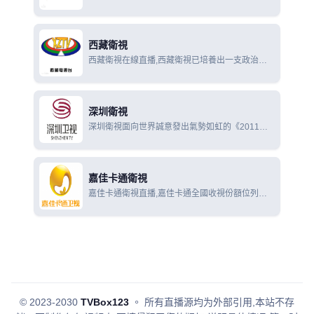
新聞及民生熱點，更是利用地緣優勢，聯動港澳，
連線全國，放眼全球，是廣東省內對外宣傳的重要
窗口。
西藏衛視
西藏衛視在線直播,西藏衛視已培養出一支政治素
質強、業務精、紀律嚴、作風正的新聞工作者隊
伍，全台提出的口號是：面向全國，面向世界，走
具有地方、民族特色的道路
深圳衛視
深圳衛視面向世界誠意發出氣勢如虹的《2011全
球採購計劃》，從節目、大型活動、電視劇等優質
資源的合作購買.
嘉佳卡通衛視
嘉佳卡通衛視直播,嘉佳卡通全國收視份額位列同
類卡通衛視三甲；北上廣深四大一線城市收視總份
額排名同類卡通衛視之首.
© 2023-2030
TVBox123
。
所有直播源均为外部引用,本站不存