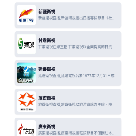
以及電視劇為主。
新疆衛視
新疆衛視直播,新疆衛視播出日播專欄節目《社會
全接觸》《絲路新發現》《農牧新天地》，日播資
訊節目《國際空間站》《財富資訊》《財經新視
線》
甘肅衛視
甘肅衛視在線直播,甘肅衛視以全面提高節目質量
為目標，把節目質量視為全台的生命線，注重對內
部機制的改革，不斷優化調整和改版各類節目
延邊衛視
延邊衛視直播,延邊電視台於1977年12月31日成
立，是中國唯一用朝、漢兩種語言播出節目的地區
級綜合電視台.
旅遊衛視
旅遊衛視直播,旅遊衛視以旅游資訊為主線，時
尚、娛樂並重。旅遊衛視位於美麗的海南海口，為
海南省唯一的省級衛星頻道，在全國擁有很高收視
率。
廣東衛視
廣東衛視直播,廣東衛視播報類節目不僅關注本土