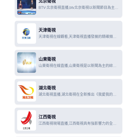
北京衛視
BTV-北京衛視直播,btv北京衛視以新聞節目為主
體，匯集全台精品節目的綜合頻道。秉承大家風
範，追求文化品位，依托首都地緣優勢，堅持遍觀
全球的國際視角，整合資源，打造具有全國影響力
天津衛視
天津衛視在線觀看,天津衛視直播發展的精確頻道
定位，基於天津人性格中樂觀開朗、懂生活
山東衛視
山東衛視在線直播,山東衛視是以新聞為主的綜合
頻道，以情深似海義重如山為頻道定位，立足山東
省，面向全國。每天優秀的電視節目。
湖北衛視
湖北衛視直播,湖北衛視在全新推出《我愛我的祖
國》等11檔節目，改造提升《天生我財》等4檔節
目，形成“重導向”的新聞節目帶、“提品質”的人文
節目帶
江西衛視
江西衛視現場直播,江西衛視具有強影響力的全國
性媒體。傳奇故事、深度觀察、雜誌天下、經典傳
奇、金牌調解等為江西衛視的品牌欄目.