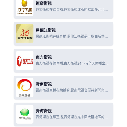
遼寧衛視
遼寧衛視在線直播,遼寧衛視改版將推出多元化節
目樣式，其中包含新聞、公益、娛樂、健康養生、
職場競技、創意比拼、青春勵誌等多種讓人眼前一
亮的新節目，將全面契合遼寧衛視的頻道新定位
黑龍江衛視
黑龍江衛視在線直播,黑龍江衛視是一檔由新華社
和黑龍江電視台聯手打造，集合雙方優勢資源，追
求新聞落點全覆蓋的新聞節目。
東方衛視
東方衛視在線直播,東方衛視24小時全天候播出，
主要播出包括新聞、影視劇、綜藝、生活服務等類
別的節目，是SMG（上海東方傳媒集團有限公
司）內容產品的聚集高地，其中新聞由SMG電視
雲南衛視
新聞中心製作提供
雲南衛視直播在線觀看,雲南電視台堅持新聞與特
色立台、資源與品牌強台、人才與管理興台的辦台
理念。
青海衛視
青海衛視在線直播,青海衛視是中國大陸地區的省
級衛星頻道，節目內容主要以播放青海省地方新聞