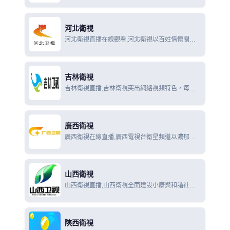
類型化和錯位編排相結合，整體和細節拾遺補缺。
河北衛視
河北衛視直播在線觀看,河北衛視以百姓情懷關注
天下，以民生訴求為媒體擔當，本著“民生導向、
百姓情懷、新聞特質、時尚樂觀的定位，聚集能量
全力打造第一民生衛視
吉林衛視
吉林衛視直播,吉林衛視突出網絡視頻特色，每天
實時發布吉林省政治、經濟、社會、文化等各方面
的新聞資訊，彌補了影像信息稍縱即逝可能帶給觀
眾的遺憾。
廣西衛視
廣西衛視在線直播,廣西電視台衛星頻道以濃郁而
清新的地方民族特色，溫馨而獨特的家庭女性定
位，豐富而精彩的節目內容，絢麗而多姿的節目樣
式，以及全面數字化的節目生產和播出
山西衛視
山西衛視直播,山西衛視全面建設小康與和諧社會
服務為宗旨，定位於以新聞、專題、綜藝、戲曲、
電視劇等多檔精品欄目構成，全方位展現山西政
治、經濟、文化和風土人情的特色化
陝西衛視