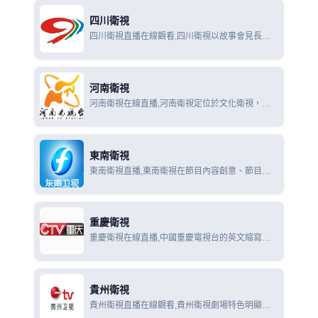
四川衛視
四川衛視直播在線觀看,四川衛視以故事會見長於
同類媒體，六檔虛擬故事（影視劇）及自辦節目帶
天下故事，外加新聞故事欄目《新聞連連看》，凸
顯頻道特色。
河南衛視
河南衛視在線直播,河南衛視定位於文化衛視，以
權威時政新聞為主幹，以多姿多彩的文化綜藝娛樂
節目為龍頭，薈萃社教、綜藝、動畫、影視劇等精
品節目，目前共開設10餘個欄目，全天24小時不
東南衛視
間斷
東南衛視直播,東南衛視在節目內容創意、節目編
排上都集中體現歡樂海峽的台海政策,東南衛視
《歡樂海峽》節目通欄，為全國的觀眾帶來獨特的
“台灣風味”受到了觀眾及專家的好
重慶衛視
重慶衛視在線直播,中國重慶電視台的英文縮寫為
CCQTV，所以該集團（台）的標誌是以一個地球
為中心，兩個英文字母“C”環繞其外。
貴州衛視
貴州衛視直播在線觀看,貴州衛視劇場特色明顯，