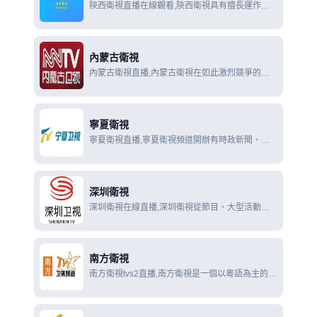
陝西衛視直播在線觀看,陝西衛視具有擅長運作大
型人文活動和電視作品的優良傳統：雁塔祈福鐘鳴
五洲跨年環球直播祈福盛典,中華大祭祖公祭軒轅
黃帝大典
內蒙古衛視
內蒙古衛視直播,內蒙古衛視在如此激烈競爭的狀
況下，打造具有雄渾、剛毅、豪邁風格的特色頻
道，有利於內蒙古自身優勢和挖掘和發揮，有利於
內蒙古漢語衛視頻道在全國獨闢蹊徑，獨樹一幟。
寧夏衛視
寧夏衛視直播,寧夏衛視頻道開辦有時政新聞、新
聞評論專題、各類專欄，同時兼顧生活、文化和娛
樂及國內外的精品電視劇和綜藝類節目，各類型節
目定位精確，全方位、多角度的滿足廣大觀眾的多
深圳衛視
深圳衛視在線直播,深圳衛視從節目、大型活動、
電視劇等優質資源的合作購買；到業界精英、演藝
界人才的吸引加盟；從創意、文化、經濟公司的新
節目研發；到購買專項分析報告，專業決策諮詢；
南方衛視
南方衛視tvs2直播,南方衛視是一個以粵語為主的衛
星電視頻道，是中國大陸唯一獲國家廣電總局批准
上星的地方語言電視頻道，也是全球第一個純粵語
播出的衛星電視頻道。