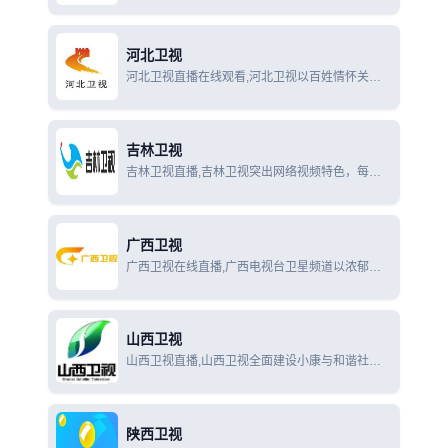
类型化和错位编排相结合，整体和细节拾遗补缺。
河北卫视
河北卫视直播在线观看,河北卫视以百姓情怀关注
天下，以民生诉求为媒体担当，本着“民生导向、
百姓情怀、新闻特质、时尚乐观的定位，聚集能量
全力打造第一民生卫视
吉林卫视
吉林卫视直播,吉林卫视突出网络视频特色，每天
实时发布吉林省政治、经济、社会、文化等各方面
的新闻资讯，弥补了影像信息稍纵即逝可能带给观
众的遗憾。
广西卫视
广西卫视在线直播,广西电视台卫星频道以浓郁而
清新的地方民族特色，温馨而独特的家庭女性定
位，丰富而精彩的节目内容，绚丽而多姿的节目样
式，以及全面数字化的节目生产和播出
山西卫视
山西卫视直播,山西卫视全面建设小康与和谐社会
服务为宗旨，定位于以新闻、专题、综艺、戏曲、
电视剧等多档精品栏目构成，全方位展现山西政
治、经济、文化和风土人情的特色化
陕西卫视