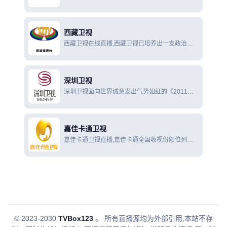
新闻及民生热点，更是利用地缘优势，联动港澳，
连线全国，放眼全球，是广东省内对外宣传的重要
窗口。
西藏卫视
西藏卫视在线直播,西藏卫视已培养出一支政治素
质强、业务精、纪律严、作风正的新闻工作者队
伍，全台提出的口号是：面向全国，面向世界，走
具有地方、民族特色的道路
深圳卫视
深圳卫视面向世界诚意发出气势如虹的《2011全
球采购计划》，从节目、大型活动、电视剧等优质
资源的合作购买.
嘉佳卡通卫视
嘉佳卡通卫视直播,嘉佳卡通全国收视份额位列同
类卡通卫视三甲；北上广深四大一线城市收视总份
额排名同类卡通卫视之首.
© 2023-2030
TVBox123
。
所有直播源均为外部引用,本站不存