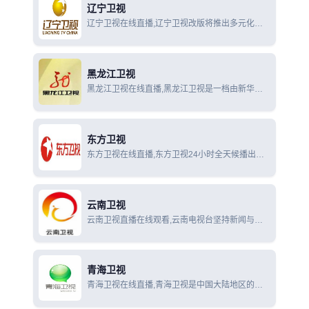
辽宁卫视
辽宁卫视在线直播,辽宁卫视改版将推出多元化节
目样式，其中包含新闻、公益、娱乐、健康养生、
职场竞技、创意比拼、青春励志等多种让人眼前一
亮的新节目，将全面契合辽宁卫视的频道新定位
黑龙江卫视
黑龙江卫视在线直播,黑龙江卫视是一档由新华社
和黑龙江电视台联手打造，集合双方优势资源，追
求新闻落点全覆盖的新闻节目。
东方卫视
东方卫视在线直播,东方卫视24小时全天候播出，
主要播出包括新闻、影视剧、综艺、生活服务等类
别的节目，是SMG（上海东方传媒集团有限公
司）内容产品的聚集高地，其中新闻由SMG电视
云南卫视
新闻中心制作提供
云南卫视直播在线观看,云南电视台坚持新闻与特
色立台、资源与品牌强台、人才与管理兴台的办台
理念。
青海卫视
青海卫视在线直播,青海卫视是中国大陆地区的省
级卫星频道，节目内容主要以播放青海省地方新闻