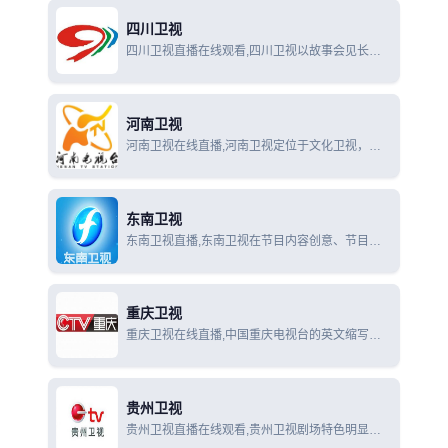
四川卫视
四川卫视直播在线观看,四川卫视以故事会见长于
同类媒体，六档虚拟故事（影视剧）及自办节目带
天下故事，外加新闻故事栏目《新闻连连看》，凸
显频道特色。
河南卫视
河南卫视在线直播,河南卫视定位于文化卫视，以
权威时政新闻为主干，以多姿多彩的文化综艺娱乐
节目为龙头，荟萃社教、综艺、动画、影视剧等精
品节目，目前共开设10余个栏目，全天24小时不
东南卫视
间断
东南卫视直播,东南卫视在节目内容创意、节目编
排上都集中体现欢乐海峡的台海政策,东南卫视
《欢乐海峡》节目通栏，为全国的观众带来独特的
“台湾风味”受到了观众及专家的好
重庆卫视
重庆卫视在线直播,中国重庆电视台的英文缩写为
CCQTV，所以该集团（台）的标志是以一个地球
为中心，两个英文字母“C”环绕其外。
贵州卫视
贵州卫视直播在线观看,贵州卫视剧场特色明显，