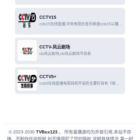
重、支持、引导、快乐。即尊重少年儿童权益；支
持少年儿童发掘自身潜能；引导少年儿童健康成
长，让每个孩子都有最佳的人生开端，都有欢乐无
CCTV15
限
cctv15在线直播,中央电视台音乐频道cctv15以播出
中外古典音乐和世界各民族音乐以及流行音乐为主
要内容，大力弘扬中国民族音乐。
CCTV-风云剧场
ctv风云剧场,ctv风云剧场节目表
CCTV5+
cctv5在线直播电视目前开设的主要栏目有《现场
直播》《实况录像》《NBA最前线》《体育新闻》
《体育世界》《足球之夜》《天下足球》《顶级赛
事》《爆笑体育》《赛车时代》《棋牌乐
© 2023-2030
TVBox123
。
所有直播源均为外部引用,本站不存
储、不制作任何视频,如不慎侵犯了您的版权,说明具体情况,第一时