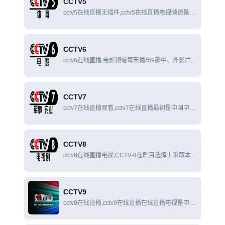
CCTV5
cctv5在线直播无插件,cctv5在线直播电视频道是国
内创办最早、规模最大、拥有世界众多顶级赛事国
内独家报道权的专业体育频道。
CCTV6
cctv6在线直播,电影频道每天播出9部中、外影片和
各类动画片、美术片、科教片、纪录片、专题片
等，播出时间达24个小时。
CCTV7
cctv7在线直播观看,cctv7在线直播最初是中国中央
电视台少儿·军事·农业·科技频道，是中国中央电视
台拥有的一条以普通话广播的公共服务频道。
CCTV8
cctv8在线直播电视,CCTV-8在剧目选择上采取本土
与海外结合、自制与采购并举，为广大观众提供多
元化的电视剧节目，实现剧目播放多类型、多风
格、多层次，雅俗共赏，老少皆宜。
CCTV9
cctv9在线直播,cctv9在线直播在线直播电视是中国
中央电视台拥有的两条以播放纪录片为主的频道，
分为中文纪录频道（中文版）和英语纪录频道（英