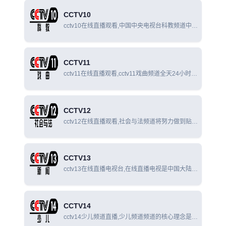
文版），为中国中央电视台开播的以全天24小时不
CCTV10
间断播放纪
cctv10在线直播观看,中国中央电视台科教频道中华
人民共和国政府“科教兴国”方略，以提高国民素质
为宗旨，以教育、科学、文化为题材内容的专业电
视频道。
CCTV11
cctv11在线直播观看,cctv11戏曲频道全天24小时不
间断滚动播出，是中国覆盖面最广、影响力、最大
的专业性戏曲频道。
CCTV12
cctv12在线直播观看,社会与法频道将努力做到贴近
实际、贴近生活，努力做到好看、有用。它将依托
中央电视台长期积累的传播资源，以社会、道德、
法律等为主要内容，以新闻、专题、访谈、现场直
CCTV13
cctv13在线直播电视台,在线直播电视是中国大陆第
一个全天24小时直播的新闻频道，一个全天专业播
送新闻、评论、访谈的电视纯专业新闻频道。
CCTV14
cctv14少儿频道直播,少儿频道频道的核心理念是尊