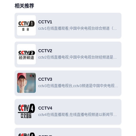
相关推荐
CCTV1
cctv1在线直播观看,中国中央电视台综合频道（频
道呼号：CCTV-1 综合）是中国中央电视台拥有的
一条以普通话为主的综合节目频道，该频道为中国
中央电视台发展最早、影响力最大的综合频道。
CCTV2
cctv2在线直播电视,中国中央电视台财经频道是中
国中央电视台拥有的一条以普通话广播为主的财经
频道。该频道以专业财经信息为核心内容，以生活
服务和消费时尚为辅助内容。
CCTV3
cctv3在线直播电视台,cctv3频道是中国中央电视台
拥有的一条以普通话广播为主的综艺频道，该频道
为中国中央电视台以娱乐节目为主的专业频道，该
频道为中国中央电视台影响力最大、最专业的综艺
CCTV4
频道。
cctv4在线直播观看,在线直播电视频道以新闻节目
为主导，及时、客观、深入地报道和评述国内和国
际新闻，同时向观众提供娱乐、教育、资讯等多方
面的综合服务。