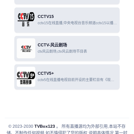
重、支持、引导、快乐。即尊重少年儿童权益；支
持少年儿童发掘自身潜能；引导少年儿童健康成
长，让每个孩子都有最佳的人生开端，都有欢乐无
CCTV15
限
cctv15在线直播,中央电视台音乐频道cctv15以播出
中外古典音乐和世界各民族音乐以及流行音乐为主
要内容，大力弘扬中国民族音乐。
CCTV-风云剧场
ctv风云剧场,ctv风云剧场节目表
CCTV5+
cctv5在线直播电视目前开设的主要栏目有《现场
直播》《实况录像》《NBA最前线》《体育新闻》
《体育世界》《足球之夜》《天下足球》《顶级赛
事》《爆笑体育》《赛车时代》《棋牌乐
© 2023-2030
TVBox123
。
所有直播源均为外部引用,本站不存
储、不制作任何视频,如不慎侵犯了您的版权,说明具体情况,第一时