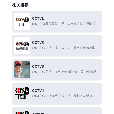
相关推荐
CCTV1
cctv1在线直播观看,中国中央电视台综合频道（频
道呼号：CCTV-1 综合）是中国中央电视台拥有的
一条以普通话为主的综合节目频道，该频道为中国
中央电视台发展最早、影响力最大的综合频道。
CCTV2
cctv2在线直播电视,中国中央电视台财经频道是中
国中央电视台拥有的一条以普通话广播为主的财经
频道。该频道以专业财经信息为核心内容，以生活
服务和消费时尚为辅助内容。
CCTV3
cctv3在线直播电视台,cctv3频道是中国中央电视台
拥有的一条以普通话广播为主的综艺频道，该频道
为中国中央电视台以娱乐节目为主的专业频道，该
频道为中国中央电视台影响力最大、最专业的综艺
CCTV4
频道。
cctv4在线直播观看,在线直播电视频道以新闻节目
为主导，及时、客观、深入地报道和评述国内和国
际新闻，同时向观众提供娱乐、教育、资讯等多方
面的综合服务。