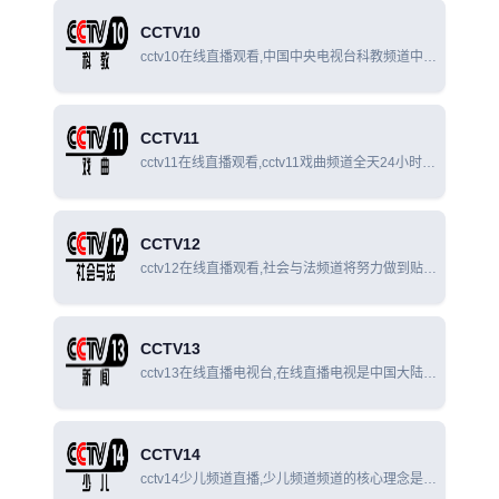
文版），为中国中央电视台开播的以全天24小时不
CCTV10
间断播放纪
cctv10在线直播观看,中国中央电视台科教频道中华
人民共和国政府“科教兴国”方略，以提高国民素质
为宗旨，以教育、科学、文化为题材内容的专业电
视频道。
CCTV11
cctv11在线直播观看,cctv11戏曲频道全天24小时不
间断滚动播出，是中国覆盖面最广、影响力、最大
的专业性戏曲频道。
CCTV12
cctv12在线直播观看,社会与法频道将努力做到贴近
实际、贴近生活，努力做到好看、有用。它将依托
中央电视台长期积累的传播资源，以社会、道德、
法律等为主要内容，以新闻、专题、访谈、现场直
CCTV13
cctv13在线直播电视台,在线直播电视是中国大陆第
一个全天24小时直播的新闻频道，一个全天专业播
送新闻、评论、访谈的电视纯专业新闻频道。
CCTV14
cctv14少儿频道直播,少儿频道频道的核心理念是尊