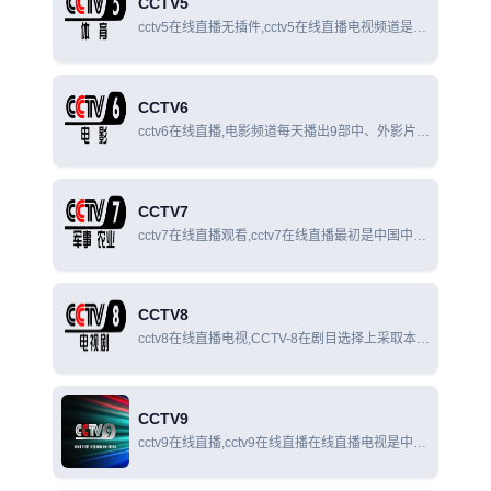
CCTV5
cctv5在线直播无插件,cctv5在线直播电视频道是国
内创办最早、规模最大、拥有世界众多顶级赛事国
内独家报道权的专业体育频道。
CCTV6
cctv6在线直播,电影频道每天播出9部中、外影片和
各类动画片、美术片、科教片、纪录片、专题片
等，播出时间达24个小时。
CCTV7
cctv7在线直播观看,cctv7在线直播最初是中国中央
电视台少儿·军事·农业·科技频道，是中国中央电视
台拥有的一条以普通话广播的公共服务频道。
CCTV8
cctv8在线直播电视,CCTV-8在剧目选择上采取本土
与海外结合、自制与采购并举，为广大观众提供多
元化的电视剧节目，实现剧目播放多类型、多风
格、多层次，雅俗共赏，老少皆宜。
CCTV9
cctv9在线直播,cctv9在线直播在线直播电视是中国
中央电视台拥有的两条以播放纪录片为主的频道，
分为中文纪录频道（中文版）和英语纪录频道（英