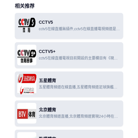
相关推荐
CCTV5
cctv5在線直播無插件,cctv5在線直播電視頻道是國
內創辦最早、規模最大、擁有世界眾多頂級賽事國
內獨家報導權的專業體育頻道。
CCTV5+
cctv5在線直播電視目前開設的主要欄目有《現場
直播》《實況錄像》《NBA最前線》《體育新聞》
《體育世界》《足球之夜》《天下足球》《頂級賽
事》《爆笑體育》《賽車時代》《棋牌樂
五星體育
五星體育頻道在線直播,五星體育頻道足球旗艦欄
目，開播至今在上海乃至在全國都擁有廣泛的影響
力與號召力，在廣大的電視觀眾中擁有良好的口
碑。
北京體育
北京體育頻道直播,北京體育頻道實現24小時在線
滾動直播，每天多檔直播體育新聞現場追踪熱點，
每年5000小時賽事轉播權威點評全景呈現。