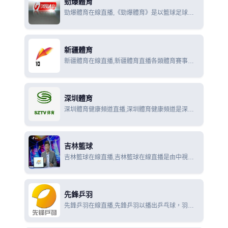
勁爆體育
勁爆體育在線直播,《勁爆體育》是以籃球足球為
核心內容，與NBA TV合作每日直播NBA比賽、
NBA專題及新聞；每週5場全程直播歐洲冠軍聯
賽、ATP大師系列賽、西甲；每天2小時日本圍棋
新疆體育
頻道節目。
新疆體育在線直播,新疆體育直播各類體育賽事為
主,近幾年來自己製作播出的本土賽事有CBA中國
甲A男子籃球聯賽、烏魯木齊街頭三人籃球對抗賽.
深圳體育
深圳體育健康頻道直播,深圳體育健康頻道是深圳
地區全天24小時播出的專業電視頻道，頻道節目立
足本土，放眼世界，以“勁體育”、“大健康”的概
念，展現體育運動的激情四射，倡導都市人的健康
吉林籃球
生活。
吉林籃球在線直播,吉林籃球在線直播是由中視體
育推廣有限公司製作的一個每週55分鐘的電視籃球
雜誌化節目，該節目綜合報導NBA、CBA、
WNBA、CUBA及相關的籃球賽事信息
先鋒乒羽
先鋒乒羽在線直播,先鋒乒羽以播出乒乓球，羽毛
球世界頂級賽事為亮點，保證了各項重大賽事的獨
家性和壟斷性，並且精心挑選群眾喜聞樂見的其它