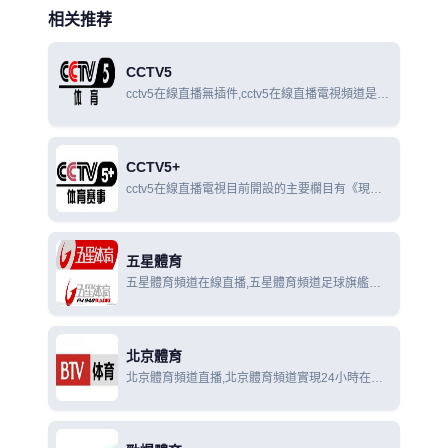
相关推荐
CCTV5
cctv5在線直播無插件,cctv5在線直播電視頻道是國
內創辦最早、規模最大、擁有世界眾多頂級賽事國
內獨家報導權的專業體育頻道。
CCTV5+
cctv5在線直播電視目前開設的主要欄目有《現場
直播》《實況錄像》《NBA最前線》《體育新聞》
《體育世界》《足球之夜》《天下足球》《頂級賽
事》《爆笑體育》《賽車時代》《棋牌樂
五星體育
五星體育頻道在線直播,五星體育頻道足球旗艦欄
目，開播至今在上海乃至在全國都擁有廣泛的影響
力與號召力，在廣大的電視觀眾中擁有良好的口
碑。
北京體育
北京體育頻道直播,北京體育頻道實現24小時在線
滾動直播，每天多檔直播體育新聞現場追踪熱點，
每年5000小時賽事轉播權威點評全景呈現。