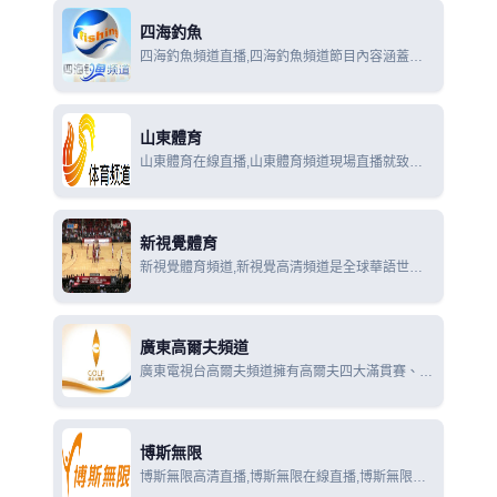
節目類型，包括賽事轉播、賽事分析、羽毛球、乒
四海釣魚
乓球教學
四海釣魚頻道直播,四海釣魚頻道節目內容涵蓋國
內外各類釣魚賽事報導、釣魚知識與魚文化普及、
釣具等產品的生產銷售、釣魚技術的運用和發展研
究等。
山東體育
山東體育在線直播,山東體育頻道現場直播就致力
於為全省9000萬觀眾提供高素質的體育類電視節
目，以傳播體育文化、宏揚體育精神、倡導全民健
身、愉悅觀眾身心為宗旨，全天24小時不間斷播出
新視覺體育
新視覺體育頻道,新視覺高清頻道是全球華語世界
最早開播的高清電視頻道之一，頻道定位於擁有高
清終端的家庭用戶，節目內容以高清影視、賽事直
播為主
廣東高爾夫頻道
廣東電視台高爾夫頻道擁有高爾夫四大滿貫賽、美
巡賽等國際版權獨家直播權以及豐富的高爾夫教學
視頻，是精英人群及高爾夫愛好者的首選媒體頻
道。
博斯無限
博斯無限高清直播,博斯無限在線直播,博斯無限在