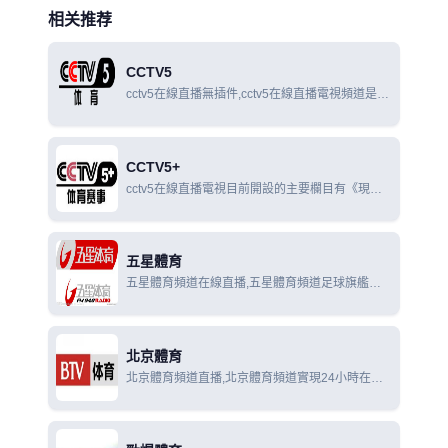
相关推荐
CCTV5
cctv5在線直播無插件,cctv5在線直播電視頻道是國
內創辦最早、規模最大、擁有世界眾多頂級賽事國
內獨家報導權的專業體育頻道。
CCTV5+
cctv5在線直播電視目前開設的主要欄目有《現場
直播》《實況錄像》《NBA最前線》《體育新聞》
《體育世界》《足球之夜》《天下足球》《頂級賽
事》《爆笑體育》《賽車時代》《棋牌樂
五星體育
五星體育頻道在線直播,五星體育頻道足球旗艦欄
目，開播至今在上海乃至在全國都擁有廣泛的影響
力與號召力，在廣大的電視觀眾中擁有良好的口
碑。
北京體育
北京體育頻道直播,北京體育頻道實現24小時在線
滾動直播，每天多檔直播體育新聞現場追踪熱點，
每年5000小時賽事轉播權威點評全景呈現。