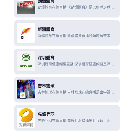
勁爆體育
勁爆體育在線直播,《勁爆體育》是以籃球足球為
核心內容，與NBA TV合作每日直播NBA比賽、
NBA專題及新聞；每週5場全程直播歐洲冠軍聯
賽、ATP大師系列賽、西甲；每天2小時日本圍棋
新疆體育
頻道節目。
新疆體育在線直播,新疆體育直播各類體育賽事為
主,近幾年來自己製作播出的本土賽事有CBA中國
甲A男子籃球聯賽、烏魯木齊街頭三人籃球對抗賽.
深圳體育
深圳體育健康頻道直播,深圳體育健康頻道是深圳
地區全天24小時播出的專業電視頻道，頻道節目立
足本土，放眼世界，以“勁體育”、“大健康”的概
念，展現體育運動的激情四射，倡導都市人的健康
吉林籃球
生活。
吉林籃球在線直播,吉林籃球在線直播是由中視體
育推廣有限公司製作的一個每週55分鐘的電視籃球
雜誌化節目，該節目綜合報導NBA、CBA、
WNBA、CUBA及相關的籃球賽事信息
先鋒乒羽
先鋒乒羽在線直播,先鋒乒羽以播出乒乓球，羽毛
球世界頂級賽事為亮點，保證了各項重大賽事的獨
家性和壟斷性，並且精心挑選群眾喜聞樂見的其它