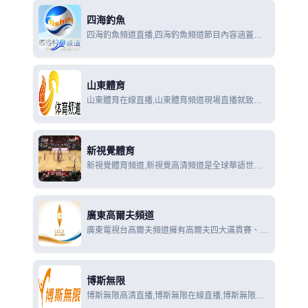
節目類型，包括賽事轉播、賽事分析、羽毛球、乒
四海釣魚
乓球教學
四海釣魚頻道直播,四海釣魚頻道節目內容涵蓋國
內外各類釣魚賽事報導、釣魚知識與魚文化普及、
釣具等產品的生產銷售、釣魚技術的運用和發展研
究等。
山東體育
山東體育在線直播,山東體育頻道現場直播就致力
於為全省9000萬觀眾提供高素質的體育類電視節
目，以傳播體育文化、宏揚體育精神、倡導全民健
身、愉悅觀眾身心為宗旨，全天24小時不間斷播出
新視覺體育
新視覺體育頻道,新視覺高清頻道是全球華語世界
最早開播的高清電視頻道之一，頻道定位於擁有高
清終端的家庭用戶，節目內容以高清影視、賽事直
播為主
廣東高爾夫頻道
廣東電視台高爾夫頻道擁有高爾夫四大滿貫賽、美
巡賽等國際版權獨家直播權以及豐富的高爾夫教學
視頻，是精英人群及高爾夫愛好者的首選媒體頻
道。
博斯無限
博斯無限高清直播,博斯無限在線直播,博斯無限在