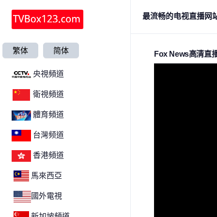
最流畅的电视直播网
繁体
简体
Fox News高清直
央視頻道
衛視頻道
體育頻道
台灣频道
香港頻道
馬來西亞
國外電視
新加坡頻道