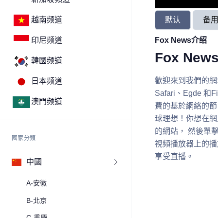
默认
备
越南频道
Fox News介绍
印尼频道
Fox Ne
韓國频道
歡迎來到我們的網站
日本频道
Safari、Egd
澳門频道
費的基於網絡的節目
球理想！你想在網
的網站， 然後單擊
國家分類
視頻播放器上的播放按
享受直播。
中國
A-安徽
B-北京
C-重慶